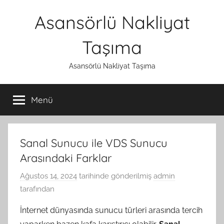
İçeriğe
Asansörlü Nakliyat
atla
Taşıma
Asansörlü Nakliyat Taşıma
Menü
Sanal Sunucu ile VDS Sunucu
Arasındaki Farklar
Ağustos 14, 2024
tarihinde gönderilmiş
admin
tarafından
İnternet dünyasında sunucu türleri arasında tercih