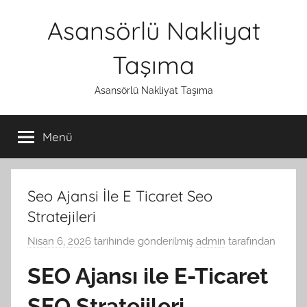
İçeriğe
Asansörlü Nakliyat
atla
Taşıma
Asansörlü Nakliyat Taşıma
Menü
Seo Ajansi İle E Ticaret Seo
Stratejileri
Nisan 6, 2026
tarihinde gönderilmiş
admin
tarafından
SEO Ajansı ile E-Ticaret
SEO Stratejileri