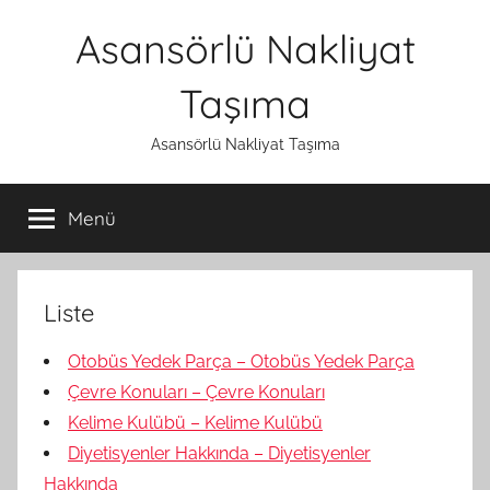
İçeriğe
Asansörlü Nakliyat
atla
Taşıma
Asansörlü Nakliyat Taşıma
Menü
Liste
Otobüs Yedek Parça – Otobüs Yedek Parça
Çevre Konuları – Çevre Konuları
Kelime Kulübü – Kelime Kulübü
Diyetisyenler Hakkında – Diyetisyenler
Hakkında