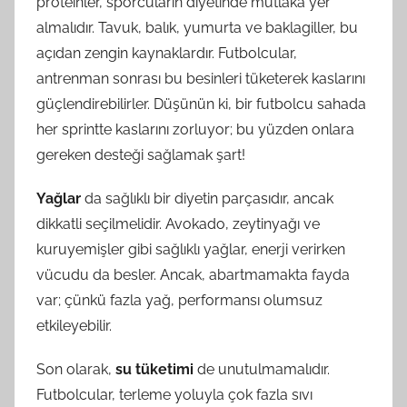
proteinler, sporcuların diyetinde mutlaka yer
almalıdır. Tavuk, balık, yumurta ve baklagiller, bu
açıdan zengin kaynaklardır. Futbolcular,
antrenman sonrası bu besinleri tüketerek kaslarını
güçlendirebilirler. Düşünün ki, bir futbolcu sahada
her sprintte kaslarını zorluyor; bu yüzden onlara
gereken desteği sağlamak şart!
Yağlar
da sağlıklı bir diyetin parçasıdır, ancak
dikkatli seçilmelidir. Avokado, zeytinyağı ve
kuruyemişler gibi sağlıklı yağlar, enerji verirken
vücudu da besler. Ancak, abartmamakta fayda
var; çünkü fazla yağ, performansı olumsuz
etkileyebilir.
Son olarak,
su tüketimi
de unutulmamalıdır.
Futbolcular, terleme yoluyla çok fazla sıvı