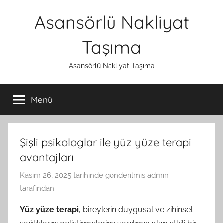
İçeriğe
Asansörlü Nakliyat
atla
Taşıma
Asansörlü Nakliyat Taşıma
Menü
Şişli psikologlar ile yüz yüze terapi
avantajları
Kasım 26, 2025
tarihinde gönderilmiş
admin
tarafından
Yüz yüze terapi
, bireylerin duygusal ve zihinsel