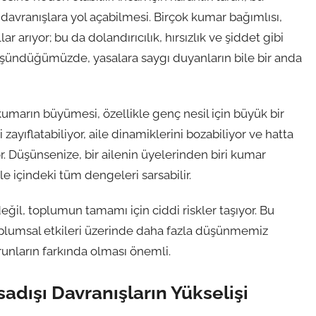
avranışlara yol açabilmesi. Birçok kumar bağımlısı,
ar arıyor; bu da dolandırıcılık, hırsızlık ve şiddet gibi
üşündüğümüzde, yasalara saygı duyanların bile bir anda
kumarın büyümesi, özellikle genç nesil için büyük bir
i zayıflatabiliyor, aile dinamiklerini bozabiliyor ve hatta
or. Düşünsenize, bir ailenin üyelerinden biri kumar
e içindeki tüm dengeleri sarsabilir.
eğil, toplumun tamamı için ciddi riskler taşıyor. Bu
plumsal etkileri üzerinde daha fazla düşünmemiz
runların farkında olması önemli.
adışı Davranışların Yükselişi