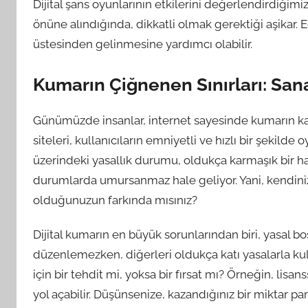
Dijital şans oyunlarının etkilerini değerlendirdiği
önüne alındığında, dikkatli olmak gerektiği aşikar. E
üstesinden gelinmesine yardımcı olabilir.
Kumarın Çiğnenen Sınırları: Sa
Günümüzde insanlar, internet sayesinde kumarın kapı
siteleri, kullanıcıların emniyetli ve hızlı bir şekil
üzerindeki yasallık durumu, oldukça karmaşık bir hal
durumlarda umursanmaz hale geliyor. Yani, kendinizi
olduğunuzun farkında mısınız?
Dijital kumarın en büyük sorunlarından biri, yasal bo
düzenlemezken, diğerleri oldukça katı yasalarla kull
için bir tehdit mi, yoksa bir fırsat mı? Örneğin, li
yol açabilir. Düşünsenize, kazandığınız bir miktar par