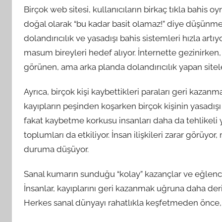
Birçok web sitesi, kullanıcıların birkaç tıkla bahis 
doğal olarak “bu kadar basit olamaz!” diye düşünm
dolandırıcılık ve yasadışı bahis sistemleri hızla artı
masum bireyleri hedef alıyor. İnternette gezinirken,
görünen, ama arka planda dolandırıcılık yapan sitele
Ayrıca, birçok kişi kaybettikleri paraları geri kazanm
kayıpların peşinden koşarken birçok kişinin yasadı
fakat kaybetme korkusu insanları daha da tehlikeli yo
toplumları da etkiliyor. İnsan ilişkileri zarar görüyor
duruma düşüyor.
Sanal kumarın sunduğu “kolay” kazançlar ve eğlence va
İnsanlar, kayıplarını geri kazanmak uğruna daha der
Herkes sanal dünyayı rahatlıkla keşfetmeden önce, d