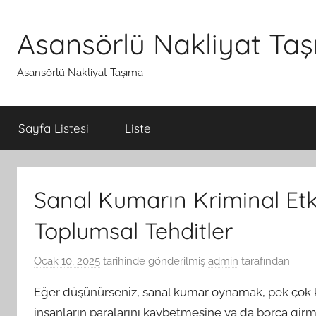
İçeriğe
atla
Asansörlü Nakliyat Ta
Asansörlü Nakliyat Taşıma
Sayfa Listesi
Liste
Sanal Kumarın Kriminal Etki
Toplumsal Tehditler
Ocak 10, 2025
tarihinde gönderilmiş
admin
tarafından
Eğer düşünürseniz, sanal kumar oynamak, pek çok kişi 
insanların paralarını kaybetmesine ya da borca girmes