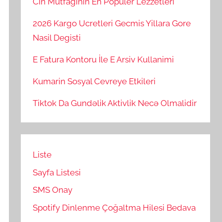
Cin Mutfaginin En Populer Lezzetleri
2026 Kargo Ucretleri Gecmis Yillara Gore
Nasil Degisti
E Fatura Kontoru İle E Arsiv Kullanimi
Kumarin Sosyal Cevreye Etkileri
Tiktok Da Gundəlik Aktivlik Necə Olmalidir
Liste
Sayfa Listesi
SMS Onay
Spotify Dinlenme Çoğaltma Hilesi Bedava