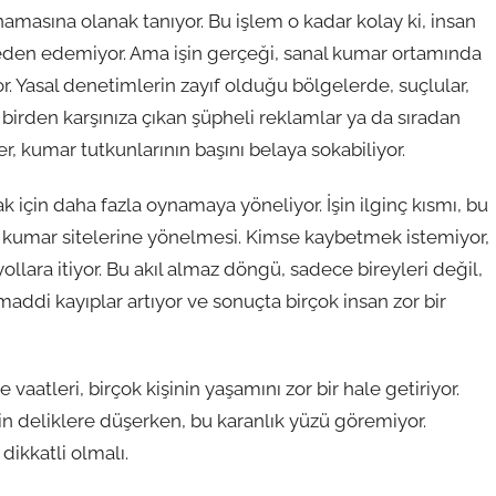
oynamasına olanak tanıyor. Bu işlem o kadar kolay ki, insan
eden edemiyor. Ama işin gerçeği, sanal kumar ortamında
yor. Yasal denetimlerin zayıf olduğu bölgelerde, suçlular,
 birden karşınıza çıkan şüpheli reklamlar ya da sıradan
r, kumar tutkunlarının başını belaya sokabiliyor.
ak için daha fazla oynamaya yöneliyor. İşin ilginç kısmı, bu
şı kumar sitelerine yönelmesi. Kimse kaybetmek istemiyor,
llara itiyor. Bu akıl almaz döngü, sadece bireyleri değil,
, maddi kayıplar artıyor ve sonuçta birçok insan zor bir
atleri, birçok kişinin yaşamını zor bir hale getiriyor.
in deliklere düşerken, bu karanlık yüzü göremiyor.
ikkatli olmalı.