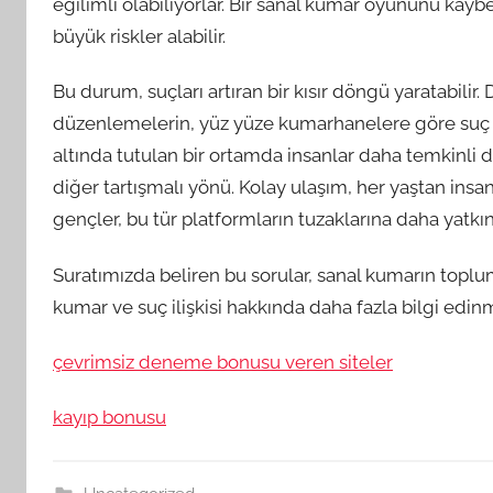
eğilimli olabiliyorlar. Bir sanal kumar oyununu kaybe
büyük riskler alabilir.
Bu durum, suçları artıran bir kısır döngü yaratabili
düzenlemelerin, yüz yüze kumarhanelere göre suç ora
altında tutulan bir ortamda insanlar daha temkinli da
diğer tartışmalı yönü. Kolay ulaşım, her yaştan insanı 
gençler, bu tür platformların tuzaklarına daha yatkın 
Suratımızda beliren bu sorular, sanal kumarın toplu
kumar ve suç ilişkisi hakkında daha fazla bilgi edi
çevrimsiz deneme bonusu veren siteler
kayıp bonusu