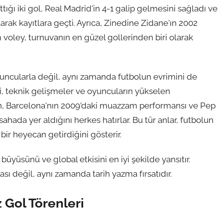
tığı iki gol, Real Madrid'in 4-1 galip gelmesini sağladı ve
arak kayıtlara geçti. Ayrıca, Zinedine Zidane'ın 2002
voley, turnuvanın en güzel gollerinden biri olarak
uncularla değil, aynı zamanda futbolun evrimini de
eri, teknik gelişmeler ve oyuncuların yükselen
ğin, Barcelona'nın 2009’daki muazzam performansı ve Pep
a sahada yer aldığını herkes hatırlar. Bu tür anlar, futbolun
bir heyecan getirdiğini gösterir.
üyüsünü ve global etkisini en iyi şekilde yansıtır.
sı değil, aynı zamanda tarih yazma fırsatıdır.
 Gol Törenleri