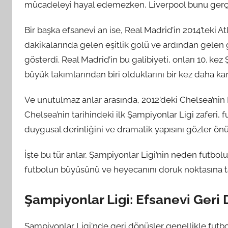
mücadeleyi hayal edemezken, Liverpool bunu gerçekl
Bir başka efsanevi an ise, Real Madrid’in 2014’teki At
dakikalarında gelen eşitlik golü ve ardından gelen 
gösterdi. Real Madrid’in bu galibiyeti, onları 10. ke
büyük takımlarından biri olduklarını bir kez daha kanı
Ve unutulmaz anlar arasında, 2012’deki Chelsea’nin 
Chelsea’nin tarihindeki ilk Şampiyonlar Ligi zaferi, f
duygusal derinliğini ve dramatik yapısını gözler önü
İşte bu tür anlar, Şampiyonlar Ligi’nin neden futbolu
futbolun büyüsünü ve heyecanını doruk noktasına ta
Şampiyonlar Ligi: Efsanevi Geri 
Şampiyonlar Ligi'nde geri dönüşler genellikle futbol