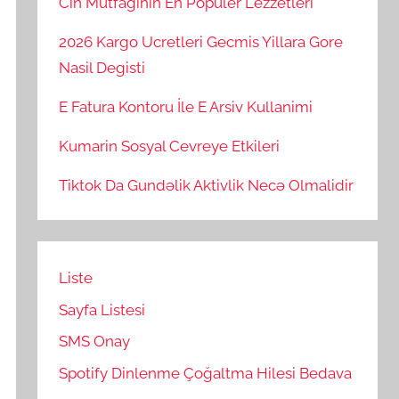
Cin Mutfaginin En Populer Lezzetleri
2026 Kargo Ucretleri Gecmis Yillara Gore
Nasil Degisti
E Fatura Kontoru İle E Arsiv Kullanimi
Kumarin Sosyal Cevreye Etkileri
Tiktok Da Gundəlik Aktivlik Necə Olmalidir
Liste
Sayfa Listesi
SMS Onay
Spotify Dinlenme Çoğaltma Hilesi Bedava