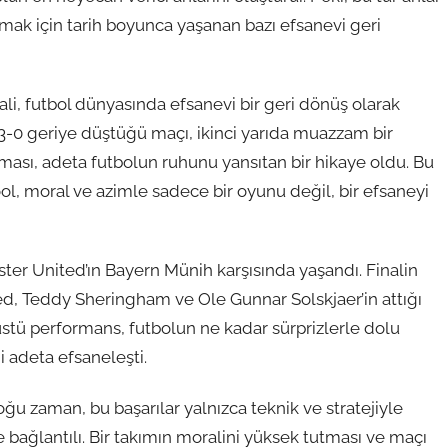
ak için tarih boyunca yaşanan bazı efsanevi geri
ali, futbol dünyasında efsanevi bir geri dönüş olarak
a 3-0 geriye düştüğü maçı, ikinci yarıda muazzam bir
nması, adeta futbolun ruhunu yansıtan bir hikaye oldu. Bu
ol, moral ve azimle sadece bir oyunu değil, bir efsaneyi
ster United’ın Bayern Münih karşısında yaşandı. Finalin
d, Teddy Sheringham ve Ole Gunnar Solskjaer’in attığı
üstü performans, futbolun ne kadar sürprizlerle dolu
 adeta efsaneleşti.
oğu zaman, bu başarılar yalnızca teknik ve stratejiyle
bağlantılı. Bir takımın moralini yüksek tutması ve maçı