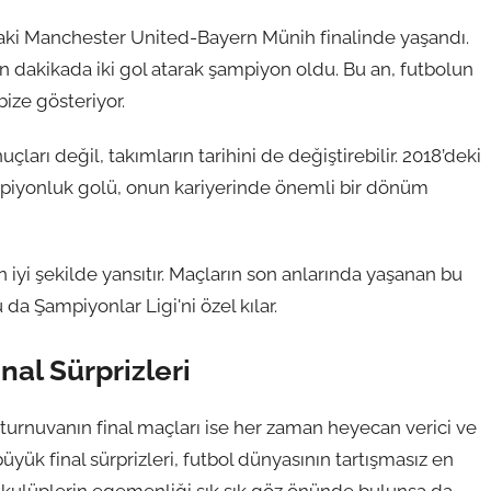
’daki Manchester United-Bayern Münih finalinde yaşandı.
dakikada iki gol atarak şampiyon oldu. Bu an, futbolun
ze gösteriyor.
çları değil, takımların tarihini de değiştirebilir. 2018’deki
mpiyonluk golü, onun kariyerinde önemli bir dönüm
iyi şekilde yansıtır. Maçların son anlarında yaşanan bu
u da Şampiyonlar Ligi'ni özel kılar.
nal Sürprizleri
i turnuvanın final maçları ise her zaman heyecan verici ve
ük final sürprizleri, futbol dünyasının tartışmasız en
 kulüplerin egemenliği sık sık göz önünde bulunsa da,