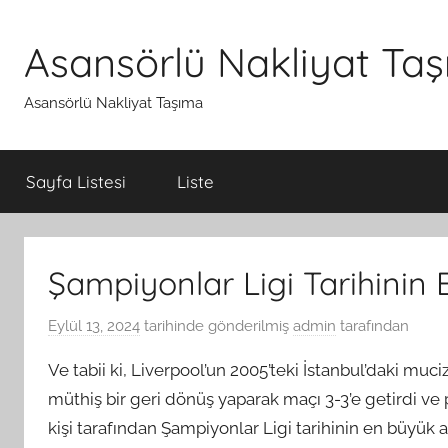
İçeriğe
atla
Asansörlü Nakliyat Ta
Asansörlü Nakliyat Taşıma
Sayfa Listesi
Liste
Şampiyonlar Ligi Tarihinin
Eylül 13, 2024
tarihinde gönderilmiş
admin
tarafından
Ve tabii ki, Liverpool’un 2005’teki İstanbul’daki muc
müthiş bir geri dönüş yaparak maçı 3-3’e getirdi ve
kişi tarafından Şampiyonlar Ligi tarihinin en büyük a