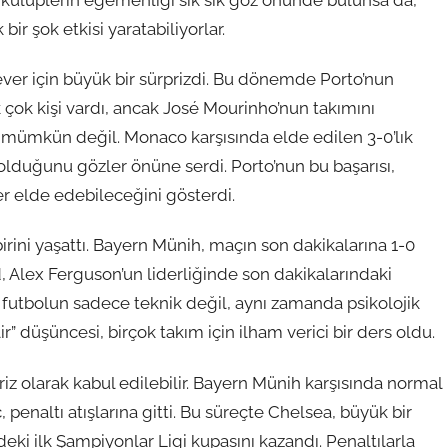
r şok etkisi yaratabiliyorlar.
sever için büyük bir sürprizdi. Bu dönemde Porto’nun
çok kişi vardı, ancak José Mourinho’nun takımını
 mümkün değil. Monaco karşısında elde edilen 3-0’lık
olduğunu gözler önüne serdi. Porto’nun bu başarısı,
r elde edebileceğini gösterdi.
 birini yaşattı. Bayern Münih, maçın son dakikalarına 1-0
 Alex Ferguson’un liderliğinde son dakikalarındaki
 futbolun sadece teknik değil, aynı zamanda psikolojik
” düşüncesi, birçok takım için ilham verici bir ders oldu.
riz olarak kabul edilebilir. Bayern Münih karşısında normal
penaltı atışlarına gitti. Bu süreçte Chelsea, büyük bir
ndeki ilk Şampiyonlar Ligi kupasını kazandı. Penaltılarla