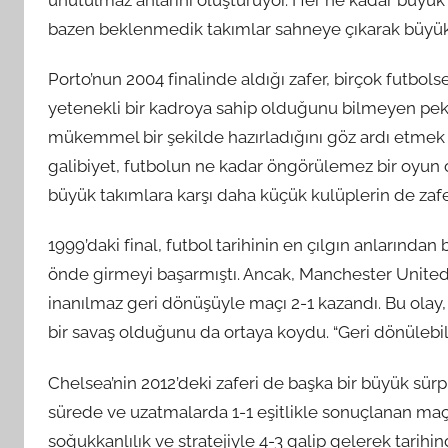
bazen beklenmedik takımlar sahneye çıkarak büyük bi
Porto’nun 2004 finalinde aldığı zafer, birçok futbol
yetenekli bir kadroya sahip olduğunu bilmeyen pek 
mükemmel bir şekilde hazırladığını göz ardı etmek
galibiyet, futbolun ne kadar öngörülemez bir oyun 
büyük takımlara karşı daha küçük kulüplerin de zafe
1999’daki final, futbol tarihinin en çılgın anlarından
önde girmeyi başarmıştı. Ancak, Manchester United,
inanılmaz geri dönüşüyle maçı 2-1 kazandı. Bu olay,
bir savaş olduğunu da ortaya koydu. “Geri dönülebilir
Chelsea’nin 2012’deki zaferi de başka bir büyük sürp
sürede ve uzatmalarda 1-1 eşitlikle sonuçlanan maç, 
soğukkanlılık ve stratejiyle 4-3 galip gelerek tarihi