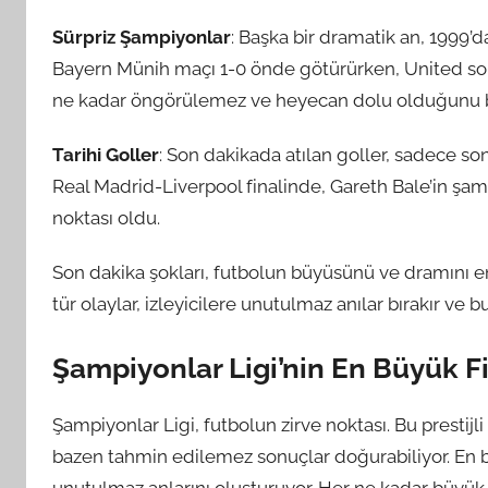
Sürpriz Şampiyonlar
: Başka bir dramatik an, 1999
Bayern Münih maçı 1-0 önde götürürken, United son 
ne kadar öngörülemez ve heyecan dolu olduğunu bi
Tarihi Goller
: Son dakikada atılan goller, sadece sonu
Real Madrid-Liverpool finalinde, Gareth Bale’in şa
noktası oldu.
Son dakika şokları, futbolun büyüsünü ve dramını en 
tür olaylar, izleyicilere unutulmaz anılar bırakır ve b
Şampiyonlar Ligi’nin En Büyük Fi
Şampiyonlar Ligi, futbolun zirve noktası. Bu prestijl
bazen tahmin edilemez sonuçlar doğurabiliyor. En büy
unutulmaz anlarını oluşturuyor. Her ne kadar büyük