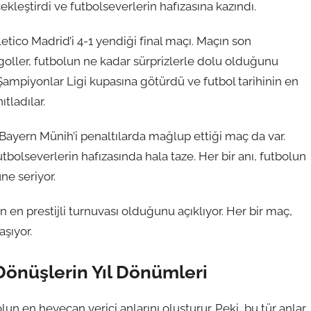
eştirdi ve futbolseverlerin hafızasına kazındı.
letico Madrid’i 4-1 yendiği final maçı. Maçın son
goller, futbolun ne kadar sürprizlerle dolu olduğunu
z Şampiyonlar Ligi kupasına götürdü ve futbol tarihinin en
tladılar.
Bayern Münih’i penaltılarda mağlup ettiği maç da var.
utbolseverlerin hafızasında hala taze. Her bir anı, futbolun
ne seriyor.
n en prestijli turnuvası olduğunu açıklıyor. Her bir maç,
şıyor.
Dönüşlerin Yıl Dönümleri
un en heyecan verici anlarını oluşturur. Peki, bu tür anlar