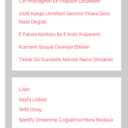
Cin Mutfaginin En Populer Lezzetleri
2026 Kargo Ucretleri Gecmis Yillara Gore
Nasil Degisti
E Fatura Kontoru İle E Arsiv Kullanimi
Kumarin Sosyal Cevreye Etkileri
Tiktok Da Gundəlik Aktivlik Necə Olmalidir
Liste
Sayfa Listesi
SMS Onay
Spotify Dinlenme Çoğaltma Hilesi Bedava