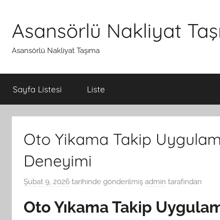
İçeriğe
atla
Asansörlü Nakliyat Ta
Asansörlü Nakliyat Taşıma
Sayfa Listesi
Liste
Oto Yikama Takip Uygulama
Deneyimi
Şubat 9, 2026
tarihinde gönderilmiş
admin
tarafından
Oto Yıkama Takip Uygulama