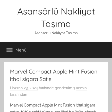
İçeriğe
Asansörlü Nakliyat
atla
Taşıma
Asansörlü Nakliyat Taşıma
Menü
Marvel Compact Apple Mint Fusion
ithal sigara Satış
Haziran 23, 2024
tarihinde gönderilmiş
admin
tarafından
Marvel Compact Apple Mint Fusion ithal sigara