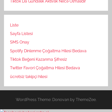
Tiktok Da Gundəlik Aktivlik Necə Olmalidir
Liste
Sayfa Listesi
SMS Onay
Spotify Dinlenme Çoğaltma Hilesi Bedava
Tiktok Beğeni Kazanma Şifresiz
Twitter Favori Çoğaltma Hilesi Bedava
ücretsiz takipçi hilesi
WordPress Theme: Donovan by ThemeZee.