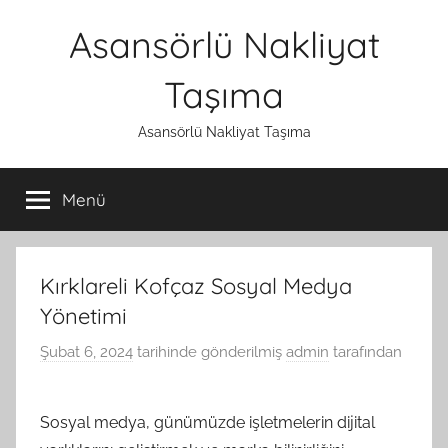
İçeriğe
Asansörlü Nakliyat
atla
Taşıma
Asansörlü Nakliyat Taşıma
Menü
Kırklareli Kofçaz Sosyal Medya
Yönetimi
Şubat 6, 2024
tarihinde gönderilmiş
admin
tarafından
Sosyal medya, günümüzde işletmelerin dijital