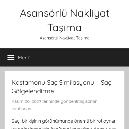
İçeriğe
Asansörlü Nakliyat
atla
Taşıma
Asansörlü Nakliyat Taşıma
Menü
Kastamonu Saç Similasyonu – Saç
Gölgelendirme
Kasım 20, 2023
tarihinde gönderilmiş
admin
tarafından
Saç, bir kişinin görünümünde önemli bir rol oynar