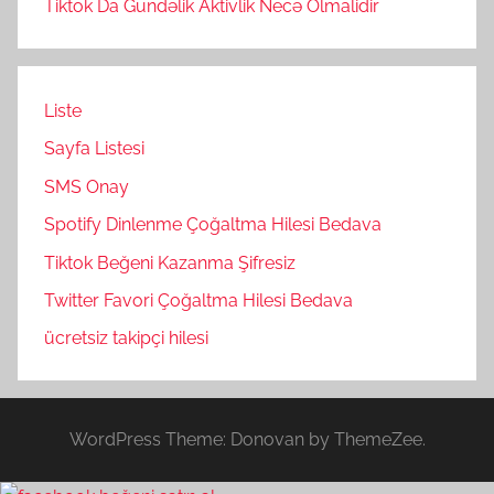
Tiktok Da Gundəlik Aktivlik Necə Olmalidir
Liste
Sayfa Listesi
SMS Onay
Spotify Dinlenme Çoğaltma Hilesi Bedava
Tiktok Beğeni Kazanma Şifresiz
Twitter Favori Çoğaltma Hilesi Bedava
ücretsiz takipçi hilesi
WordPress Theme: Donovan by ThemeZee.