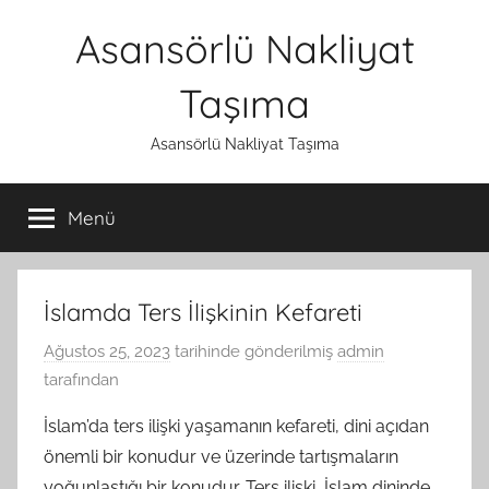
İçeriğe
Asansörlü Nakliyat
atla
Taşıma
Asansörlü Nakliyat Taşıma
Menü
İslamda Ters İlişkinin Kefareti
Ağustos 25, 2023
tarihinde gönderilmiş
admin
tarafından
İslam’da ters ilişki yaşamanın kefareti, dini açıdan
önemli bir konudur ve üzerinde tartışmaların
yoğunlaştığı bir konudur. Ters ilişki, İslam dininde