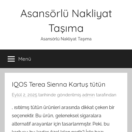
İçeriğe
Asansörlü Nakliyat
atla
Taşıma
Asansörlü Nakliyat Taşıma
Menü
IQOS Terea Sienna Kartuş tütün
Eylül 2, 2025
tarihinde gönderilmiş
admin
tarafından
, ısıtılmış tütün ürünleri arasında dikkat çeken bir
seçenektir. Bu ürün, geleneksel sigaralara
alternatif arayanlar için tasarlanmıştır. Peki, bu