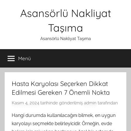
İçeriğe
Asansörlü Nakliyat
atla
Taşıma
Asansörlü Nakliyat Taşıma
Menü
Hasta Karyolası Seçerken Dikkat
Edilmesi Gereken 7 Önemli Nokta
Kasım 4, 2024
tarihinde gönderilmiş
admin
tarafından
Hangi durumda kullanılacağını bilmek, en uygun
karyolayı seçmekte belirleyicidir. Örneğin, evde