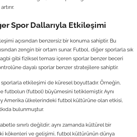
rtırır.
r Spor Dallarıyla Etkileşimi
leşimi açısından benzersiz bir konuma sahiptir. Bu
ından zengin bir ortam sunar. Futbol, diğer sporlarla sık
e ragbi gibi fiziksel teması içeren sporlar benzer beceri
ontrolüne dayalı sporlar benzer stratejilere sahiptir.
sporlarla etkileşimi de küresel boyuttadır. Örneğin,
e futbolun (futbol) büyümesini tetiklemiştir. Aynı
y Amerika ülkelerindeki futbol kültürüne olan etkisi,
atkıda bulunmuştur.
betle sınırlı değildir; aynı zamanda kültürel bir
aki kökenleri ve gelişimi, futbol kültürünün dünya