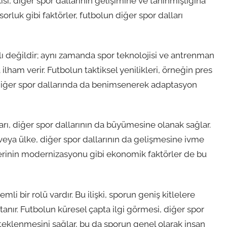
kisi, diğer spor dallarının gelişimine ve tanınmışlığına
rluk gibi faktörler, futbolun diğer spor dalları
ı değildir; aynı zamanda spor teknolojisi ve antrenman
ilham verir. Futbolun taktiksel yenilikleri, örneğin pres
 diğer spor dallarında da benimsenerek adaptasyon
arı, diğer spor dallarının da büyümesine olanak sağlar.
 veya ülke, diğer spor dallarının da gelişmesine ivme
islerinin modernizasyonu gibi ekonomik faktörler de bu
mli bir rolü vardır. Bu ilişki, sporun geniş kitlelere
anır. Futbolun küresel çapta ilgi görmesi, diğer spor
steklenmesini sağlar, bu da sporun genel olarak insan