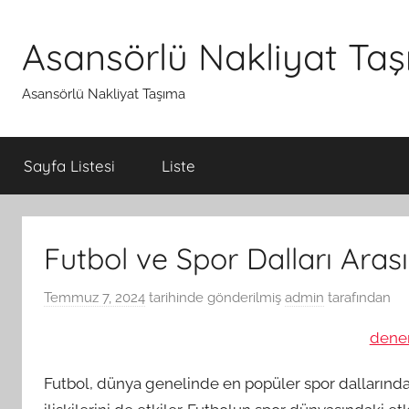
İçeriğe
atla
Asansörlü Nakliyat Ta
Asansörlü Nakliyat Taşıma
Sayfa Listesi
Liste
Futbol ve Spor Dalları Arasın
Temmuz 7, 2024
tarihinde gönderilmiş
admin
tarafından
dene
Futbol, dünya genelinde en popüler spor dallarından 