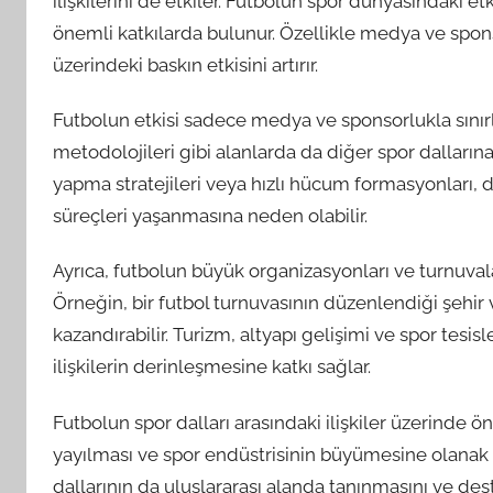
ilişkilerini de etkiler. Futbolun spor dünyasındaki et
önemli katkılarda bulunur. Özellikle medya ve sponso
üzerindeki baskın etkisini artırır.
Futbolun etkisi sadece medya ve sponsorlukla sınırl
metodolojileri gibi alanlarda da diğer spor dallarına 
yapma stratejileri veya hızlı hücum formasyonları,
süreçleri yaşanmasına neden olabilir.
Ayrıca, futbolun büyük organizasyonları ve turnuval
Örneğin, bir futbol turnuvasının düzenlendiği şehir
kazandırabilir. Turizm, altyapı gelişimi ve spor tes
ilişkilerin derinleşmesine katkı sağlar.
Futbolun spor dalları arasındaki ilişkiler üzerinde öne
yayılması ve spor endüstrisinin büyümesine olanak t
dallarının da uluslararası alanda tanınmasını ve de