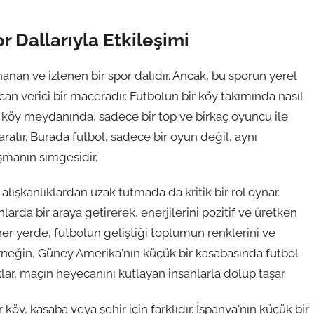
r Dallarıyla Etkileşimi
nan ve izlenen bir spor dalıdır. Ancak, bu sporun yerel
an verici bir maceradır. Futbolun bir köy takımında nasıl
ir köy meydanında, sadece bir top ve birkaç oyuncu ile
ratır. Burada futbol, sadece bir oyun değil, aynı
şmanın simgesidir.
alışkanlıklardan uzak tutmada da kritik bir rol oynar.
rda bir araya getirerek, enerjilerini pozitif ve üretken
 her yerde, futbolun geliştiği toplumun renklerini ve
rneğin, Güney Amerika'nın küçük bir kasabasında futbol
lar, maçın heyecanını kutlayan insanlarla dolup taşar.
 köy, kasaba veya şehir için farklıdır. İspanya'nın küçük bir