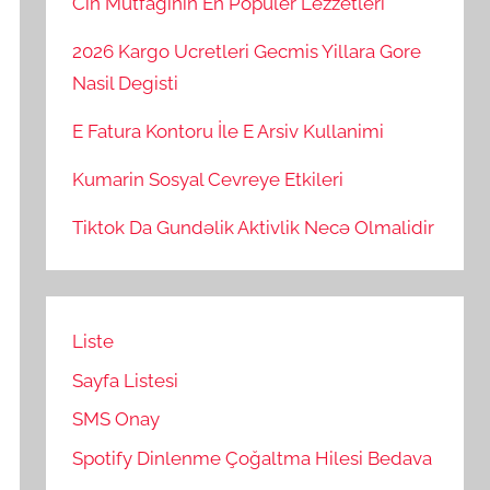
Cin Mutfaginin En Populer Lezzetleri
2026 Kargo Ucretleri Gecmis Yillara Gore
Nasil Degisti
E Fatura Kontoru İle E Arsiv Kullanimi
Kumarin Sosyal Cevreye Etkileri
Tiktok Da Gundəlik Aktivlik Necə Olmalidir
Liste
Sayfa Listesi
SMS Onay
Spotify Dinlenme Çoğaltma Hilesi Bedava