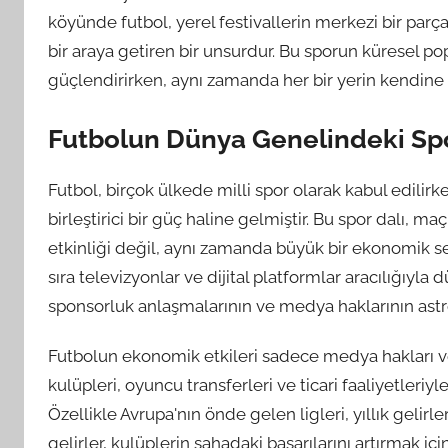
köyünde futbol, yerel festivallerin merkezi bir parças
bir araya getiren bir unsurdur. Bu sporun küresel popü
güçlendirirken, aynı zamanda her bir yerin kendine
Futbolun Dünya Genelindeki Spor 
Futbol, birçok ülkede milli spor olarak kabul edilir
birleştirici bir güç haline gelmiştir. Bu spor dalı, ma
etkinliği değil, aynı zamanda büyük bir ekonomik se
sıra televizyonlar ve dijital platformlar aracılığıyl
sponsorluk anlaşmalarının ve medya haklarının ast
Futbolun ekonomik etkileri sadece medya hakları ve s
kulüpleri, oyuncu transferleri ve ticari faaliyetleriyl
Özellikle Avrupa'nın önde gelen ligleri, yıllık gelirl
gelirler, kulüplerin sahadaki başarılarını artırmak i