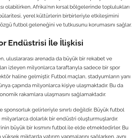
ı olabilirken, Afrika'nın kırsal bölgelerinde toplulukları
laritesi, yerel kültürlerin birbirleriyle etkileşimini
 özgü futbol geleneğini ve tutkusunu korumasını sağlar.
Endüstrisi İle İlişkisi
ken, uluslararası arenada da büyük bir rekabet ve
çları izleyen milyonlarca taraftarıyla sadece bir spor
ktör haline gelmiştir. Futbol maçları, stadyumların yanı
a dünya çapında milyonlarca kişiye ulaşmaktadır. Bu da
ronomik rakamlara ulaşmasını sağlamaktadır.
ponsorluk gelirleriyle sınırlı değildir. Büyük futbol
e milyarlarca dolarlık bir endüstri oluşturmuşlardır.
erinin büyük bir kısmını futbol ile elde etmektedirler. Bu
çin yüksek miktarda yatırım yapmalarını sağlarken, aynı