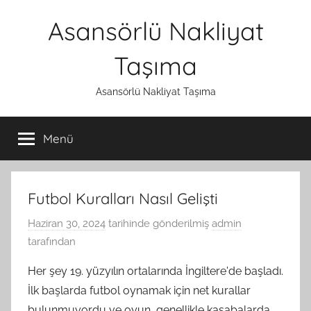
İçeriğe
Asansörlü Nakliyat
atla
Taşıma
Asansörlü Nakliyat Taşıma
Menü
Futbol Kuralları Nasıl Gelişti
Haziran 30, 2024
tarihinde gönderilmiş
admin
tarafından
Her şey 19. yüzyılın ortalarında İngiltere'de başladı.
İlk başlarda futbol oynamak için net kurallar
bulunmuyordu ve oyun, genellikle kasabalarda