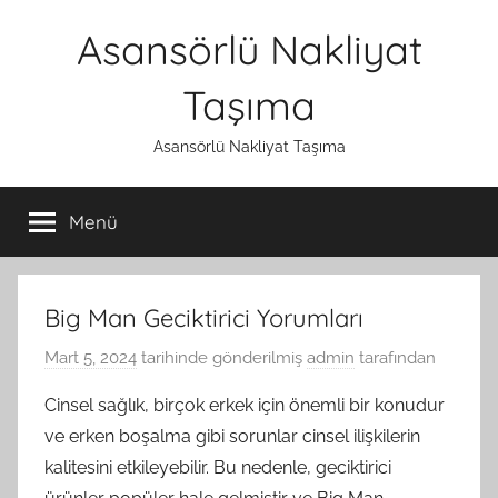
İçeriğe
Asansörlü Nakliyat
atla
Taşıma
Asansörlü Nakliyat Taşıma
Menü
Big Man Geciktirici Yorumları
Mart 5, 2024
tarihinde gönderilmiş
admin
tarafından
Cinsel sağlık, birçok erkek için önemli bir konudur
ve erken boşalma gibi sorunlar cinsel ilişkilerin
kalitesini etkileyebilir. Bu nedenle, geciktirici