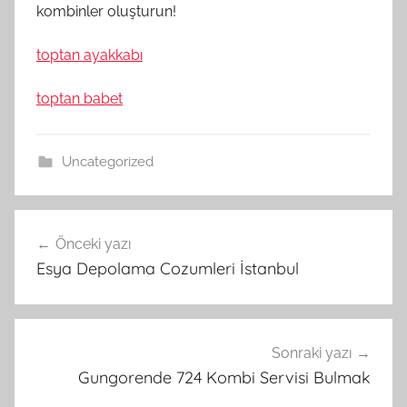
kombinler oluşturun!
toptan ayakkabı
toptan babet
Uncategorized
Yazı
Önceki yazı
gezinmesi
Esya Depolama Cozumleri İstanbul
Sonraki yazı
Gungorende 724 Kombi Servisi Bulmak