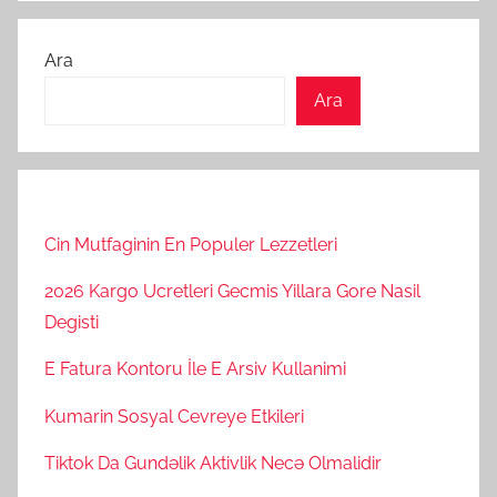
Ara
Ara
Cin Mutfaginin En Populer Lezzetleri
2026 Kargo Ucretleri Gecmis Yillara Gore Nasil
Degisti
E Fatura Kontoru İle E Arsiv Kullanimi
Kumarin Sosyal Cevreye Etkileri
Tiktok Da Gundəlik Aktivlik Necə Olmalidir