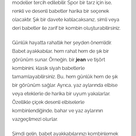
modeller tercih edilebilir. Spor bir tarz için ise,
renkli ve desenli babetler harika bir seçenek
olacaktır. Şık bir davete katılacaksanız, simli veya
deri babetler ile zarif bir kombin oluşturabilirsiniz.
Günlük hayatta rahatlık her şeyden önemlidir.
Babet ayakkabılar, hem rahat hem de şık bir
görünüm sunar. Örneğin, bir
jean
ve tişört
kombinini, klasik siyah babetlerle
tamamlayabilirsiniz. Bu, hem günlük hem de şık
bir görünüm sağlar. Ayrıca, yaz aylarında elbise
veya eteklerle de harika bir uyum yakalarlar.
Özellikle çiçek desenli elbiselerle
kombinlendiğinde, bahar ve yaz aylarının
vazgeçilmezi olurlar.
Şimdi gelin, babet ayakkabılarınızı kombinlemek