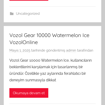
Uncategorized
Vozol Gear 10000 Watermelon Ice
VozolOnline
Mayıs 1, 2025
tarihinde gönderilmiş
admin
tarafından
Vozol Gear 10000 Watermelon Ice, kullanıcıların
beklentilerini karşılamak için tasarlanmış bir
üründür. Özellikle yaz aylarında ferahlatıcı bir
deneyim sunmasıyla dikkat
Okumaya devam et