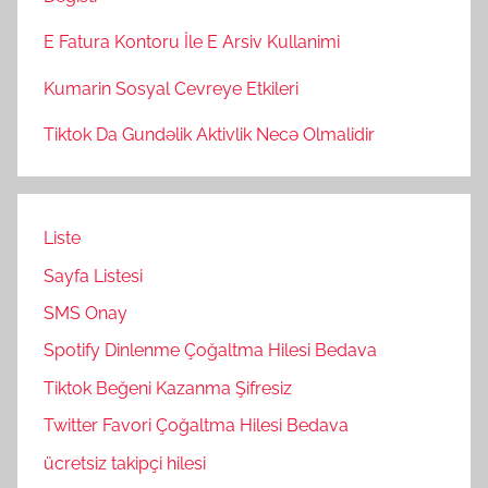
E Fatura Kontoru İle E Arsiv Kullanimi
Kumarin Sosyal Cevreye Etkileri
Tiktok Da Gundəlik Aktivlik Necə Olmalidir
Liste
Sayfa Listesi
SMS Onay
Spotify Dinlenme Çoğaltma Hilesi Bedava
Tiktok Beğeni Kazanma Şifresiz
Twitter Favori Çoğaltma Hilesi Bedava
ücretsiz takipçi hilesi