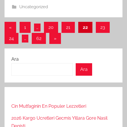
Uncategorized
Yazı
Önceki
«
1
…
20
21
22
23
yazılar
sayfalaması
Sonraki
24
…
62
»
yazılar
Ara
Ara
Cin Mutfaginin En Populer Lezzetleri
2026 Kargo Ucretleri Gecmis Yillara Gore Nasil
Degisti