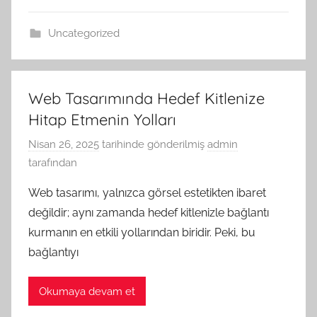
Uncategorized
Web Tasarımında Hedef Kitlenize
Hitap Etmenin Yolları
Nisan 26, 2025
tarihinde gönderilmiş
admin
tarafından
Web tasarımı, yalnızca görsel estetikten ibaret
değildir; aynı zamanda hedef kitlenizle bağlantı
kurmanın en etkili yollarından biridir. Peki, bu
bağlantıyı
Okumaya devam et