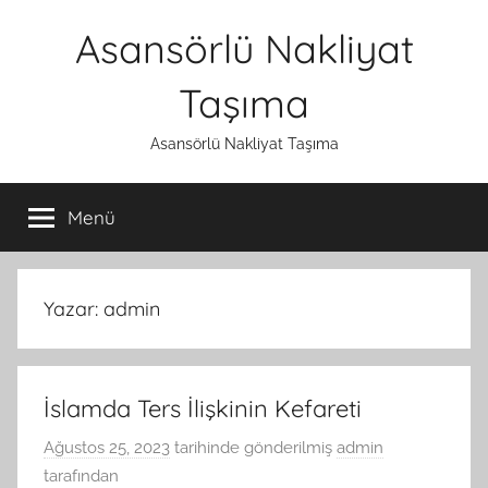
İçeriğe
Asansörlü Nakliyat
atla
Taşıma
Asansörlü Nakliyat Taşıma
Menü
Yazar:
admin
İslamda Ters İlişkinin Kefareti
Ağustos 25, 2023
tarihinde gönderilmiş
admin
tarafından