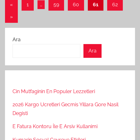
Yazı
Önceki
«
1
…
59
60
61
62
yazılar
sayfalaması
Sonraki
»
yazılar
Ara
Ara
Cin Mutfaginin En Populer Lezzetleri
2026 Kargo Ucretleri Gecmis Yillara Gore Nasil
Degisti
E Fatura Kontoru İle E Arsiv Kullanimi
Kumarin Sosyal Cevreye Etkileri